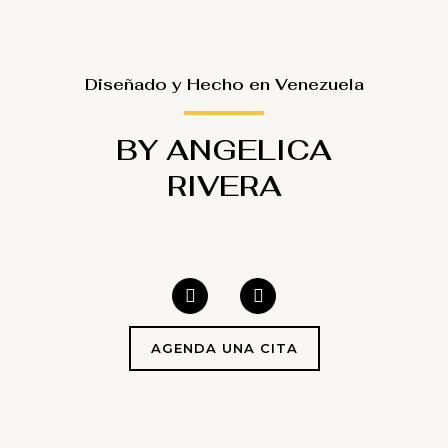
Diseñado y Hecho en Venezuela
BY ANGELICA
RIVERA
I
W
n
h
s
a
t
t
AGENDA UNA CITA
a
s
g
a
r
p
a
p
m