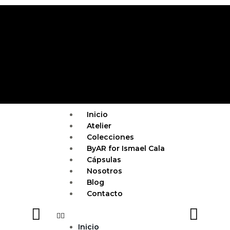
Ir
al
contenido
Menu
Inicio
Atelier
Colecciones
ByAR for Ismael Cala
Cápsulas
Nosotros
Blog
Contacto
Inicio