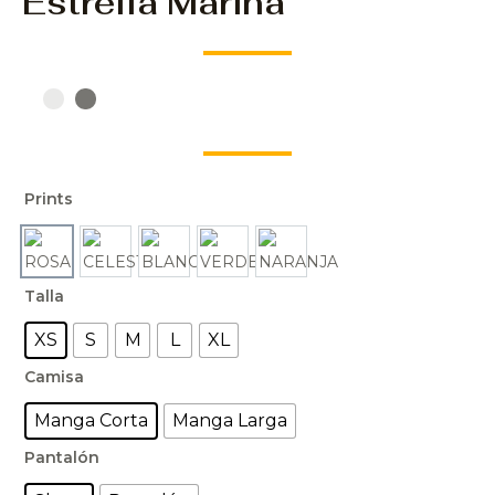
Estrella Marina
Estrella
Prints
Marina
cantidad
Talla
XS
S
M
L
XL
Camisa
Manga Corta
Manga Larga
Pantalón