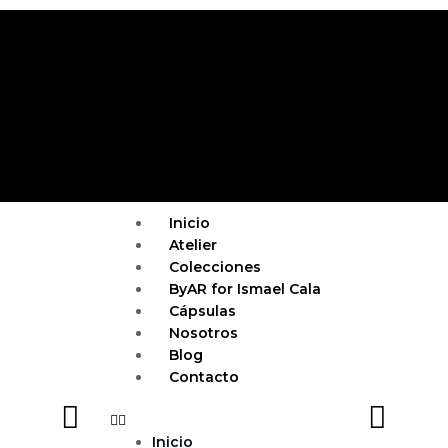
Ir
al
contenido
Menu
Inicio
Atelier
Colecciones
ByAR for Ismael Cala
Cápsulas
Nosotros
Blog
Contacto
Inicio