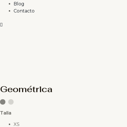
Blog
Contacto
Zoom
Geométrica
cantidad
Geométrica
Talla
XS