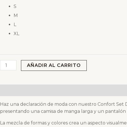
S
M
L
XL
AÑADIR AL CARRITO
Descripción
Información adicional
Valoraciones (0
Haz una declaración de moda con nuestro Confort Set 
presentando una camisa de manga larga y un pantalón
La mezcla de formas y colores crea un aspecto visualmen