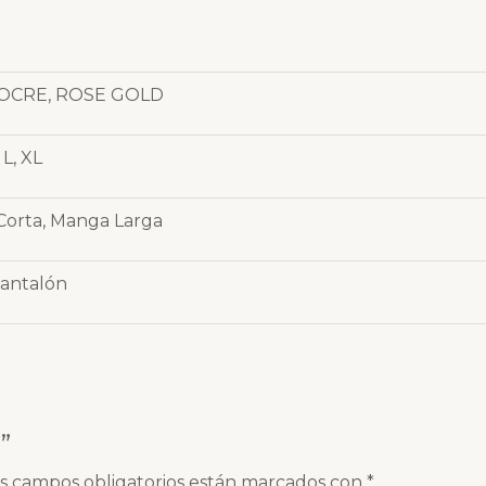
 OCRE, ROSE GOLD
 L, XL
orta, Manga Larga
Pantalón
”
s campos obligatorios están marcados con
*