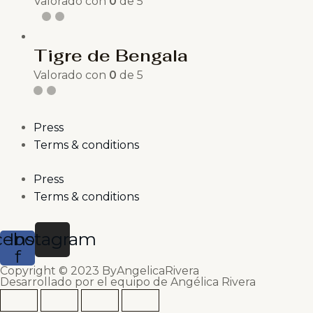
Valorado con
0
de 5
Tigre de Bengala
Valorado con
0
de 5
Press
Terms & conditions
Press
Terms & conditions
cebook-
Instagram
f
Copyright © 2023 ByAngelicaRivera
Desarrollado por el equipo de Angélica Rivera