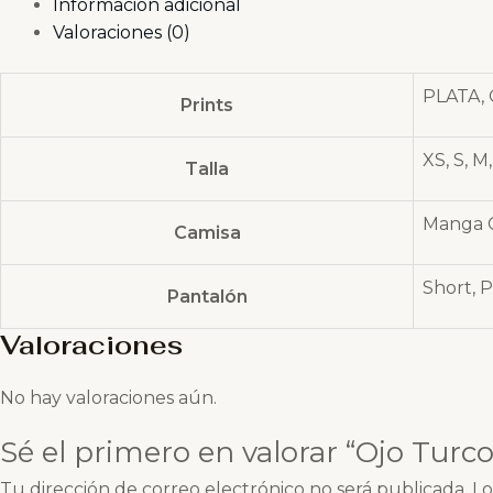
Información adicional
Valoraciones (0)
PLATA,
Prints
XS, S, M,
Talla
Manga C
Camisa
Short, 
Pantalón
Valoraciones
No hay valoraciones aún.
Sé el primero en valorar “Ojo Turco
Tu dirección de correo electrónico no será publicada.
Lo