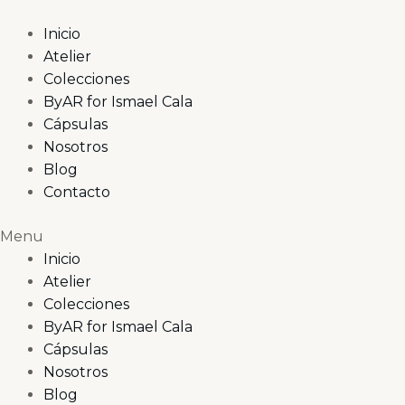
Zoom
Ir
Ojo
al
Turco
Inicio
contenido
cantidad
Atelier
Colecciones
ByAR for Ismael Cala
Cápsulas
Nosotros
Blog
Contacto
Menu
Inicio
Atelier
Colecciones
ByAR for Ismael Cala
Cápsulas
Nosotros
Blog