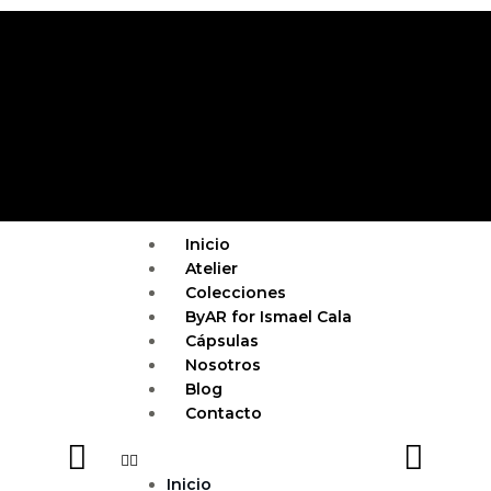
Ir
al
contenido
Menu
Inicio
Atelier
Colecciones
ByAR for Ismael Cala
Cápsulas
Nosotros
Blog
Contacto
Inicio