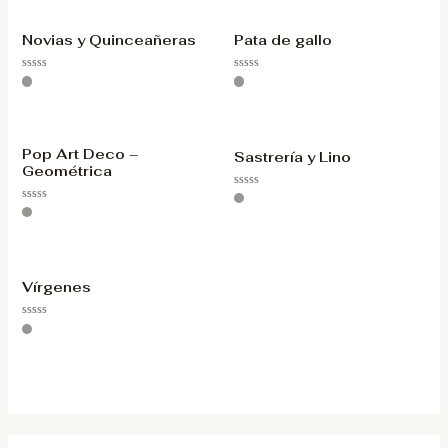
Novias y Quinceañeras
Pata de gallo
Valorado
Valorado
con
con
0
0
de
de
5
5
Pop Art Deco –
Sastrería y Lino
Geométrica
Valorado
con
Valorado
0
con
de
0
5
de
5
Vírgenes
Valorado
con
0
de
5