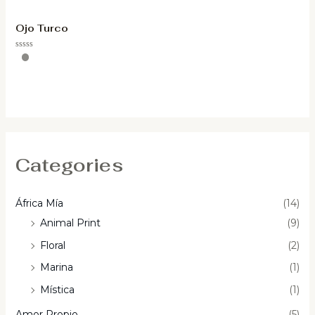
Ojo Turco
Valorado
con
0
de
5
Categories
África Mía
(14)
Animal Print
(9)
Floral
(2)
Marina
(1)
Mística
(1)
Amor Propio
(5)