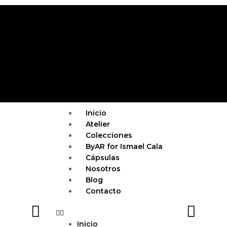
Ir
al
contenido
Menu
Inicio
Atelier
Colecciones
ByAR for Ismael Cala
Cápsulas
Nosotros
Blog
Contacto
Inicio