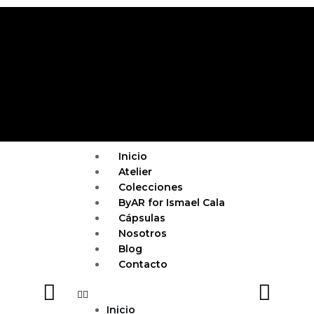
Ir
al
contenido
Menu
Inicio
Atelier
Colecciones
ByAR for Ismael Cala
Cápsulas
Nosotros
Blog
Contacto
Inicio