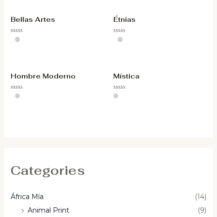
Bellas Artes
Étnias
Valorado
Valorado
con
con
0
0
de
de
5
5
Hombre Moderno
Mística
Valorado
Valorado
con
con
0
0
de
de
5
5
Categories
África Mía
(14)
Animal Print
(9)